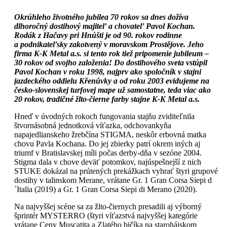
Okrúhleho životného jubilea 70 rokov sa dnes dožíva
dlhoročný dostihový majiteľ a chovateľ Pavol Kochan.
Rodák z Hačavy pri Hnúšti je od 90. rokov rodinne
a podnikateľsky zakotvený v moravskom Prostějove. Jeho
firma K-K Metal a.s. si tento rok tiež pripomenie jubileum –
30 rokov od svojho založenia! Do dostihového sveta vstúpil
Pavol Kochan v roku 1998, najprv ako spoločník v stajni
jazdeckého oddielu Křenůvky a od roku 2003 evidujeme na
česko-slovenskej turfovej mape už samostatne, teda viac ako
20 rokov, tradičné žlto-čierne farby stajne K-K Metal a.s.
Hneď v úvodných rokoch fungovania stajňu zviditeľnila
štvornásobná jednotková víťazka, odchovankyňa
napajedlianskeho žrebčína STIGMA, neskôr erbovná matka
chovu Pavla Kochana. Do jej zbierky patrí okrem iných aj
triumf v Bratislavskej míli počas derby-dňa v sezóne 2004.
Stigma dala v chove deväť potomkov, najúspešnejší z nich
STUKE dokázal na prútených prekážkach vyhrať štyri grupové
dostihy v talinskom Merane, vrátane Gr. 1 Gran Corsa Siepi d
´Italia (2019) a Gr. 1 Gran Corsa Siepi di Merano (2020).
Na najvyššej scéne sa za žlto-čiernych presadili aj výborný
šprintér MYSTERRO (štyri víťazstvá najvyššej kategórie
vrátane Ceny Muscatita a Zlatého bičíka na starohájskom