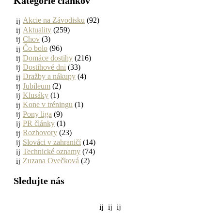
Kategórie článkov
Akcie na Závodisku
(92)
Aktuality
(259)
Chov
(3)
Čo bolo
(96)
Domáce dostihy
(216)
Dostihové dni
(33)
Dražby a nákupy
(4)
Jubileum
(2)
Klusáky
(1)
Kone v tréningu
(1)
Pony liga
(9)
PR články
(1)
Rozhovory
(23)
Slováci v zahraničí
(14)
Technické oznamy
(74)
Zuzana Ovečková
(2)
Sledujte nás