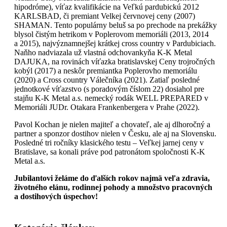
hipodróme), víťaz kvalifikácie na Veľkú pardubickú 2012
KARLSBAD, či premiant Velkej červnovej ceny (2007)
SHAMAN. Tento populárny beluš sa po prechode na prekážky
blysol čistým hetrikom v Poplerovom memoriáli (2013, 2014
a 2015), najvýznamnejšej krátkej cross country v Pardubiciach.
Naňho nadviazala už vlastná odchovankyňa K-K Metal
DAJUKA, na rovinách víťazka bratislavskej Ceny trojročných
kobýl (2017) a neskôr premiantka Poplerovho memoriálu
(2020) a Cross country Válečníka (2021). Zatiaľ posledné
jednotkové víťazstvo (s poradovým číslom 22) dosiahol pre
stajňu K-K Metal a.s. nemecký rodák WELL PREPARED v
Memoriáli JUDr. Otakara Frankenbergera v Prahe (2022).
Pavol Kochan je nielen majiteľ a chovateľ, ale aj dlhoročný a
partner a sponzor dostihov nielen v Česku, ale aj na Slovensku.
Posledné tri ročníky klasického testu – Veľkej jarnej ceny v
Bratislave, sa konali práve pod patronátom spoločnosti K-K
Metal a.s.
Jubilantovi želáme do ďalších rokov najmä veľa zdravia,
životného elánu, rodinnej pohody a množstvo pracovných
a dostihových úspechov!