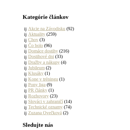
Kategórie článkov
Akcie na Závodisku
(92)
Aktuality
(259)
Chov
(3)
Čo bolo
(96)
Domáce dostihy
(216)
Dostihové dni
(33)
Dražby a nákupy
(4)
Jubileum
(2)
Klusáky
(1)
Kone v tréningu
(1)
Pony liga
(9)
PR články
(1)
Rozhovory
(23)
Slováci v zahraničí
(14)
Technické oznamy
(74)
Zuzana Ovečková
(2)
Sledujte nás