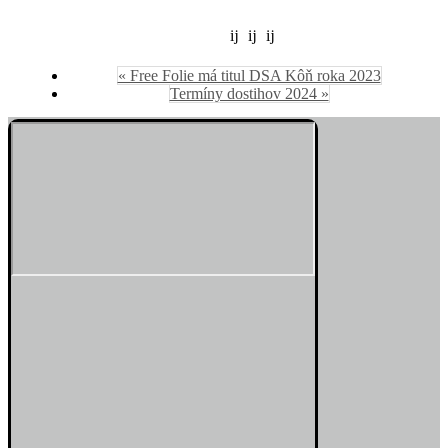
« Free Folie má titul DSA Kôň roka 2023
Termíny dostihov 2024 »