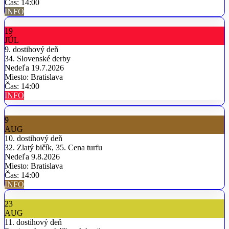
Čas: 14:00
INFO
19
JÚL
9. dostihový deň
34. Slovenské derby
Nedeľa 19.7.2026
Miesto: Bratislava
Čas: 14:00
INFO
9
AUG
10. dostihový deň
32. Zlatý bičík, 35. Cena turfu
Nedeľa 9.8.2026
Miesto: Bratislava
Čas: 14:00
INFO
23
AUG
11. dostihový deň