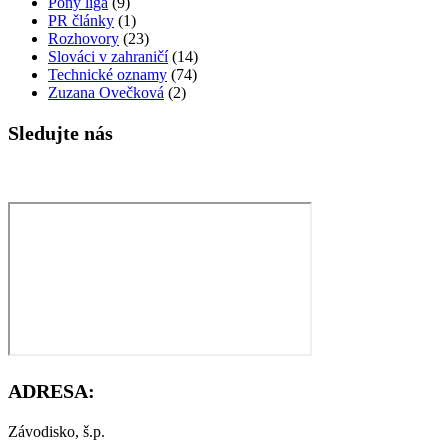
Pony liga
(9)
PR články
(1)
Rozhovory
(23)
Slováci v zahraničí
(14)
Technické oznamy
(74)
Zuzana Ovečková
(2)
Sledujte nás
ADRESA:
Závodisko, š.p.