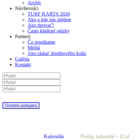
Archív
Návštevníci
TURF KARTA 2026
Ako a kde nás nájdete
Ako tipovať?
Často kladené otázky
Partneri
Čo ponúkame
Médiá
Ako získať dostihového koňa
Galéria
Kontakt
Ostatné podujatia
Kalendár
Pridaj kalendár - iCal