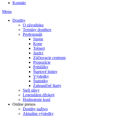
Kontakt
Menu
Dostihy
O závodisku
Termíny dostihov
Profesionáli
Stajne
Kone
Tréneri
Jazdci
Zúčtovacie centrum
Propozície
Prihlášky
Štartové listiny
Výsledky
Štatistiky
Zahraničné štarty
Sieň slávy
Legendárni džokeji
Hodnotenie koní
Online prenos
Dostihy naživo
Aktuálne výsledky