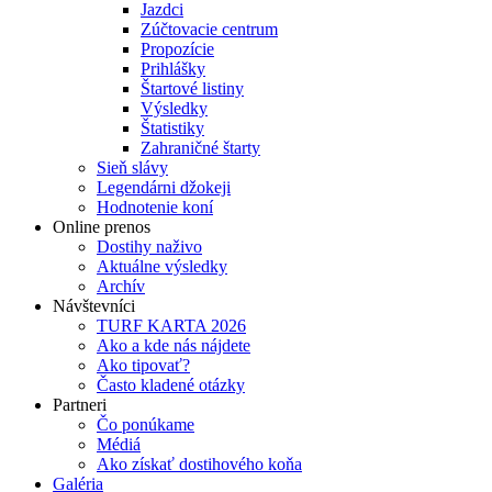
Jazdci
Zúčtovacie centrum
Propozície
Prihlášky
Štartové listiny
Výsledky
Štatistiky
Zahraničné štarty
Sieň slávy
Legendárni džokeji
Hodnotenie koní
Online prenos
Dostihy naživo
Aktuálne výsledky
Archív
Návštevníci
TURF KARTA 2026
Ako a kde nás nájdete
Ako tipovať?
Často kladené otázky
Partneri
Čo ponúkame
Médiá
Ako získať dostihového koňa
Galéria