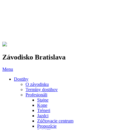
Závodisko Bratislava
Menu
Dostihy
O závodisku
Termíny dostihov
Profesionáli
Stajne
Kone
Tréneri
Jazdci
Zúčtovacie centrum
Propozície