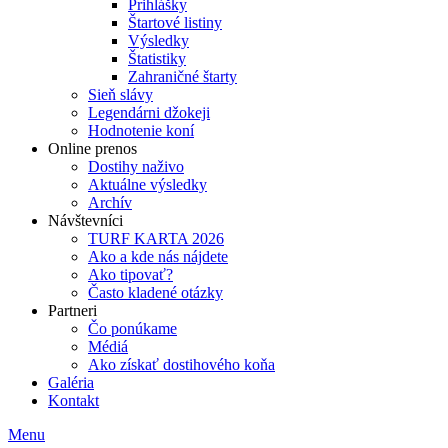
Prihlášky
Štartové listiny
Výsledky
Štatistiky
Zahraničné štarty
Sieň slávy
Legendárni džokeji
Hodnotenie koní
Online prenos
Dostihy naživo
Aktuálne výsledky
Archív
Návštevníci
TURF KARTA 2026
Ako a kde nás nájdete
Ako tipovať?
Často kladené otázky
Partneri
Čo ponúkame
Médiá
Ako získať dostihového koňa
Galéria
Kontakt
Menu