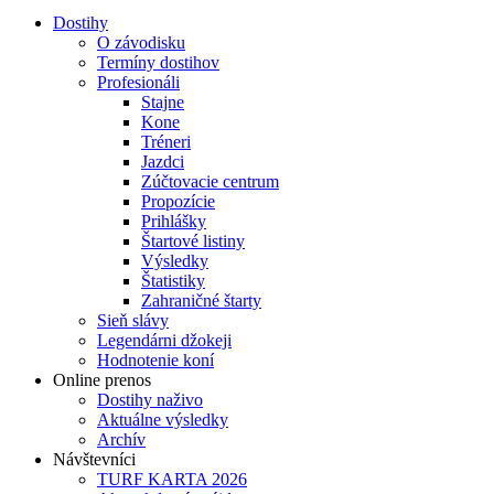
Dostihy
O závodisku
Termíny dostihov
Profesionáli
Stajne
Kone
Tréneri
Jazdci
Zúčtovacie centrum
Propozície
Prihlášky
Štartové listiny
Výsledky
Štatistiky
Zahraničné štarty
Sieň slávy
Legendárni džokeji
Hodnotenie koní
Online prenos
Dostihy naživo
Aktuálne výsledky
Archív
Návštevníci
TURF KARTA 2026