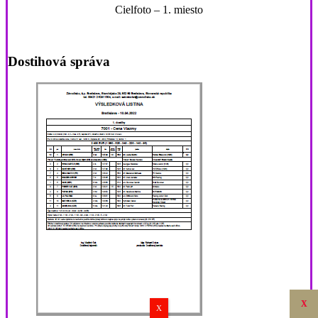
Cielfoto – 1. miesto
Dostihová správa
X
X