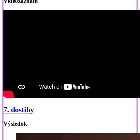
Videozáznam
7. dostihy
Výsledok