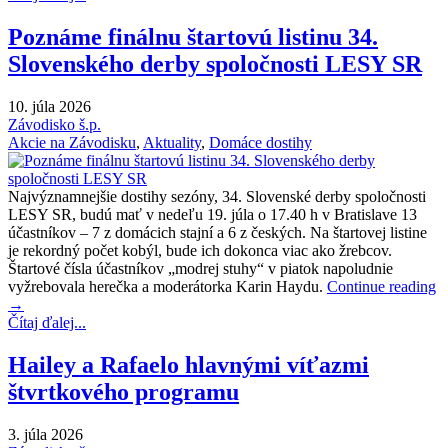
Poznáme finálnu štartovú listinu 34.
Slovenského derby spoločnosti LESY SR
10. júla 2026
Závodisko š.p.
Akcie na Závodisku
,
Aktuality
,
Domáce dostihy
Najvýznamnejšie dostihy sezóny, 34. Slovenské derby spoločnosti
LESY SR, budú mať v nedeľu 19. júla o 17.40 h v Bratislave 13
účastníkov – 7 z domácich stajní a 6 z českých. Na štartovej listine
je rekordný počet kobýl, bude ich dokonca viac ako žrebcov.
Štartové čísla účastníkov „modrej stuhy“ v piatok napoludnie
vyžrebovala herečka a moderátorka Karin Haydu.
Continue reading
→
Čítaj ďalej...
Hailey a Rafaelo hlavnými víťazmi
štvrtkového programu
3. júla 2026