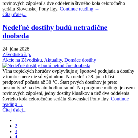
rovinových zápolení a dve oddelenia štvrtého kola celoročného
seriálu Slovenskej Pony ligy.
Continue reading
→
Čítaj ďalej...
Nedeľné dostihy budú netradične
doobeda
24. júna 2026
Závodisko š.p.
Akcie na Závodisku
,
Aktuality
,
Domáce dostihy
Vlna tropických horúčav ovplyvňuje aj športové podujatia a dostihy
v tomto smere nie sú výnimkou. Na nedeľu 28. júna hlási
predpoveď počasia až 38 °C. Štart prvých dostihov je preto
posunutý už na deviatu hodinu rannú. Na programe mítingu je osem
rovinových zápolení, jedny dostihy klusákov a tiež dve oddelenia
štvrtého kola celoročného seriálu Slovenskej Pony ligy.
Continue
reading
→
Čítaj ďalej...
1
2
3
4