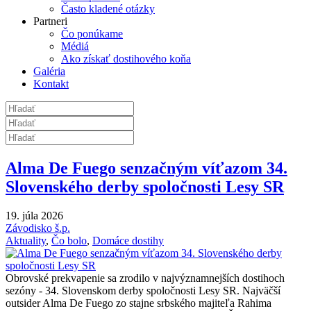
Často kladené otázky
Partneri
Čo ponúkame
Médiá
Ako získať dostihového koňa
Galéria
Kontakt
Alma De Fuego senzačným víťazom 34.
Slovenského derby spoločnosti Lesy SR
19. júla 2026
Závodisko š.p.
Aktuality
,
Čo bolo
,
Domáce dostihy
Obrovské prekvapenie sa zrodilo v najvýznamnejších dostihoch
sezóny - 34. Slovenskom derby spoločnosti Lesy SR. Najväčší
outsider Alma De Fuego zo stajne srbského majiteľa Rahima