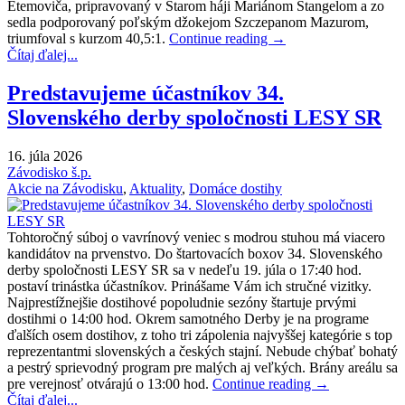
Etemoviča, pripravovaný v Starom háji Mariánom Štangelom a zo
sedla podporovaný poľským džokejom Szczepanom Mazurom,
triumfoval s kurzom 40,5:1.
Continue reading
→
Čítaj ďalej...
Predstavujeme účastníkov 34.
Slovenského derby spoločnosti LESY SR
16. júla 2026
Závodisko š.p.
Akcie na Závodisku
,
Aktuality
,
Domáce dostihy
Tohtoročný súboj o vavrínový veniec s modrou stuhou má viacero
kandidátov na prvenstvo. Do štartovacích boxov 34. Slovenského
derby spoločnosti LESY SR sa v nedeľu 19. júla o 17:40 hod.
postaví trinástka účastníkov. Prinášame Vám ich stručné vizitky.
Najprestížnejšie dostihové popoludnie sezóny štartuje prvými
dostihmi o 14:00 hod. Okrem samotného Derby je na programe
ďalších osem dostihov, z toho tri zápolenia najvyššej kategórie s top
reprezentantmi slovenských a českých stajní. Nebude chýbať bohatý
a pestrý sprievodný program pre malých aj veľkých. Brány areálu sa
pre verejnosť otvárajú o 13:00 hod.
Continue reading
→
Čítaj ďalej...