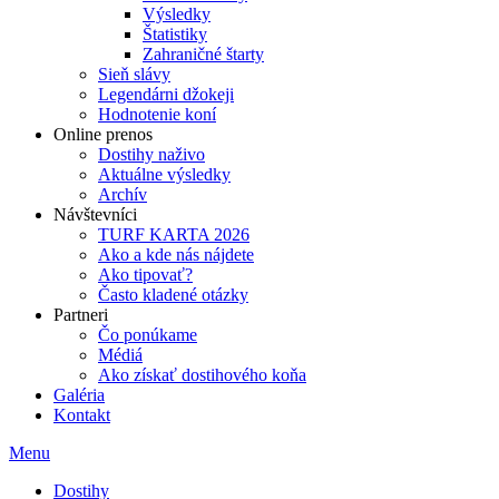
Výsledky
Štatistiky
Zahraničné štarty
Sieň slávy
Legendárni džokeji
Hodnotenie koní
Online prenos
Dostihy naživo
Aktuálne výsledky
Archív
Návštevníci
TURF KARTA 2026
Ako a kde nás nájdete
Ako tipovať?
Často kladené otázky
Partneri
Čo ponúkame
Médiá
Ako získať dostihového koňa
Galéria
Kontakt
Menu
Dostihy