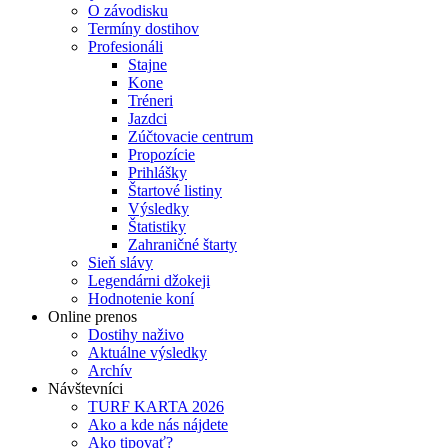
O závodisku
Termíny dostihov
Profesionáli
Stajne
Kone
Tréneri
Jazdci
Zúčtovacie centrum
Propozície
Prihlášky
Štartové listiny
Výsledky
Štatistiky
Zahraničné štarty
Sieň slávy
Legendárni džokeji
Hodnotenie koní
Online prenos
Dostihy naživo
Aktuálne výsledky
Archív
Návštevníci
TURF KARTA 2026
Ako a kde nás nájdete
Ako tipovať?