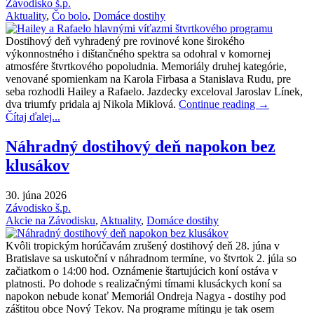
Závodisko š.p.
Aktuality
,
Čo bolo
,
Domáce dostihy
Dostihový deň vyhradený pre rovinové kone širokého
výkonnostného i dištančného spektra sa odohral v komornej
atmosfére štvrtkového popoludnia. Memoriály druhej kategórie,
venované spomienkam na Karola Firbasa a Stanislava Rudu, pre
seba rozhodli Hailey a Rafaelo. Jazdecky exceloval Jaroslav Línek,
dva triumfy pridala aj Nikola Miklová.
Continue reading
→
Čítaj ďalej...
Náhradný dostihový deň napokon bez
klusákov
30. júna 2026
Závodisko š.p.
Akcie na Závodisku
,
Aktuality
,
Domáce dostihy
Kvôli tropickým horúčavám zrušený dostihový deň 28. júna v
Bratislave sa uskutoční v náhradnom termíne, vo štvrtok 2. júla so
začiatkom o 14:00 hod. Oznámenie štartujúcich koní ostáva v
platnosti. Po dohode s realizačnými tímami klusáckych koní sa
napokon nebude konať Memoriál Ondreja Nagya - dostihy pod
záštitou obce Nový Tekov. Na programe mítingu je tak osem