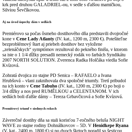
krk pred druhou GALADRIEL-ou, v sedle s ďalšou mamičkou,
Silviou Ševčíkovou.
Aj na úvod úspechy dám v sedlách
Premiérovo sa počas ôsmeho dostihového dňa predstavili dvojročné
kone v
Cene Lady Atlanty
(IV. kat., 1200 m, 2300 €). Potešiteľne
bezproblémový štart aj priebeh dostihov bez vyložene
„zelenáčskych“ symptómov rezultoval do pekného finišu, v ktorom
sa iste o 1 1/4 dĺžky presadli nemecký rodák vo farbách Syndikátu
2007 NORTH SOLUTION. Zverenca Radka Holčáka viedla Sofie
Kvízová.
Zohratá dvojica zo stajne PD Senica – RAFAELO a Ivana
Hrubšová – vlani zaknihovala dva spoločné triumfy. Tretí pribudol
na ich konto v
Cene Tabuho
(IV. kat., 1200 m, 2300 €) po boji o
3/4 dĺžky a nos pred RUMĚLKOU a CELENTANOM. V ich
sedlách boli ďalšie dámy – Tereza Grbavčicová a Sofie Kvízová.
Premiérový triumf v siedmych rokoch
Záverečné dostihy dňa sa stali korisťou 7-ročného beluša NIGHT
WAVE zo stajne rodiny Dohnálkovcov – 5D. V
Henidkepe Ryana
(V. kat., 2400 m, 1800 €) si po dvoch škrtoch poradil so šesticou