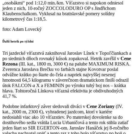
„osobákmi“ pod 1:12,0 min./km. Víťazstvo si napokon odniesol
jeden z nich, 10-ročný ZOCCOLODURO OP s Jindřichom
Klaubenschalkom. Vyklusal na bratislavské pomery solídny
kilometrový čas 1:18,5.
foto: Adam Lovecký
Ďalší hetrik po týždni
Tri jazdecké víťazstvá zaknihoval Jaroslav Línek v Topoľčiankach a
po siedmich dňoch rovnaký kúsok zopakoval. Hetrik zavŕšil v
Cene
Rezona
(III. kat., 1800 m, 3000 €) na palube MAXIMUM RISKA.
Zverenca Jaroslava Brečku vo farbách stajne Kovotvar poslal
odvážne krátko po štarte do čela a napriek najvyššej nesenej
hmotnosti 64,5 kilogramu v záverečnom dramatickom finiši odrazil
útok FALCON-a X a FEMININ po výroku tuhý boj nos – krátka
hlava. Tohtoročná Línkova víťazná efektivita je obdivuhodných
41,7 %.
Podobne infarktový záver sledovali diváci v
Cene Zoriany
(IV.
kat., 2000 m, 2300 €), vyhradenej jazdcom, ktorí v kariére
nedosiahli viac ako 10 víťazstiev. Po materskej dovolenke sa do
dostihového sedla vrátila Lucia Urbaničová a tento rok stihla zatiaľ
jeden štart so SIR EGERTON-om. Jaroslav Hanáček jej 8-ročného
valacha nachystal opäť a tento raz z toho bolo víťazstvo po boji o