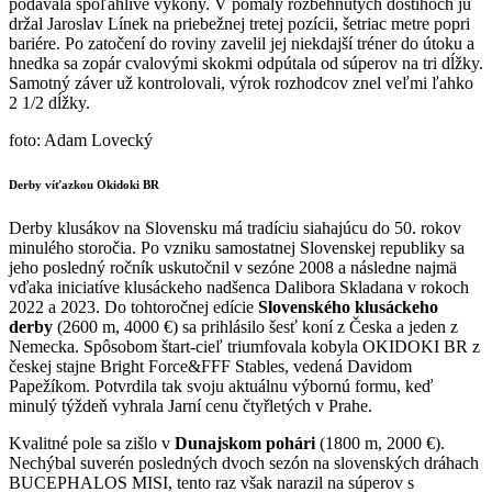
podávala spoľahlivé výkony. V pomaly rozbehnutých dostihoch ju
držal Jaroslav Línek na priebežnej tretej pozícii, šetriac metre popri
bariére. Po zatočení do roviny zavelil jej niekdajší tréner do útoku a
hnedka sa zopár cvalovými skokmi odpútala od súperov na tri dĺžky.
Samotný záver už kontrolovali, výrok rozhodcov znel veľmi ľahko
2 1/2 dĺžky.
foto: Adam Lovecký
Derby víťazkou Okidoki BR
Derby klusákov na Slovensku má tradíciu siahajúcu do 50. rokov
minulého storočia. Po vzniku samostatnej Slovenskej republiky sa
jeho posledný ročník uskutočnil v sezóne 2008 a následne najmä
vďaka iniciatíve klusáckeho nadšenca Dalibora Skladana v rokoch
2022 a 2023. Do tohtoročnej edície
Slovenského klusáckeho
derby
(2600 m, 4000 €) sa prihlásilo šesť koní z Česka a jeden z
Nemecka. Spôsobom štart-cieľ triumfovala kobyla OKIDOKI BR z
českej stajne Bright Force&FFF Stables, vedená Davidom
Papežíkom. Potvrdila tak svoju aktuálnu výbornú formu, keď
minulý týždeň vyhrala Jarní cenu čtyřletých v Prahe.
Kvalitné pole sa zišlo v
Dunajskom pohári
(1800 m, 2000 €).
Nechýbal suverén posledných dvoch sezón na slovenských dráhach
BUCEPHALOS MISI, tento raz však narazil na súperov s