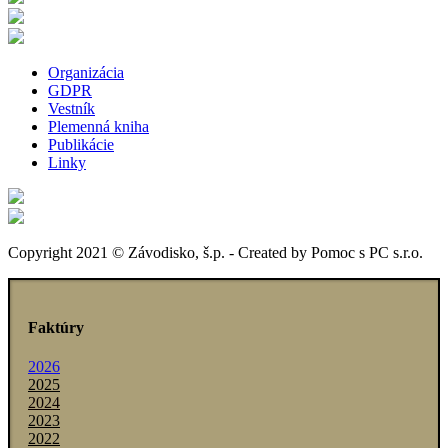
Organizácia
GDPR
Vestník
Plemenná kniha
Publikácie
Linky
Copyright 2021 © Závodisko, š.p. - Created by Pomoc s PC s.r.o.
Faktúry
2026
2025
2024
2023
2022