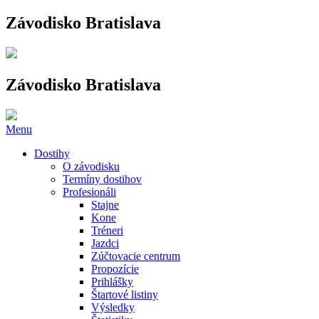
Závodisko Bratislava
Závodisko Bratislava
Menu
Dostihy
O závodisku
Termíny dostihov
Profesionáli
Stajne
Kone
Tréneri
Jazdci
Zúčtovacie centrum
Propozície
Prihlášky
Štartové listiny
Výsledky