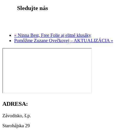
Sledujte nás
« Ninna Best, Free Folie aj elitné klusáky
Pomôžme Zuzane Ovečkovej – AKTUALIZÁCIA »
ADRESA:
Závodisko, š.p.
Starohájska 29