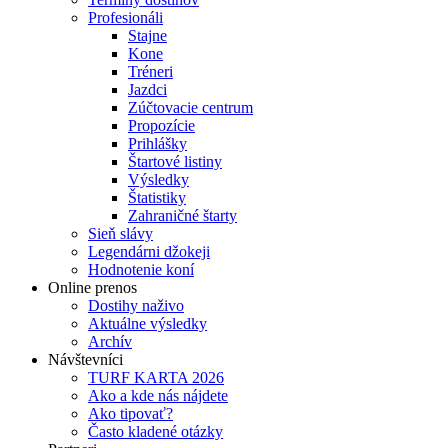
Profesionáli
Stajne
Kone
Tréneri
Jazdci
Zúčtovacie centrum
Propozície
Prihlášky
Štartové listiny
Výsledky
Štatistiky
Zahraničné štarty
Sieň slávy
Legendárni džokeji
Hodnotenie koní
Online prenos
Dostihy naživo
Aktuálne výsledky
Archív
Návštevníci
TURF KARTA 2026
Ako a kde nás nájdete
Ako tipovať?
Často kladené otázky