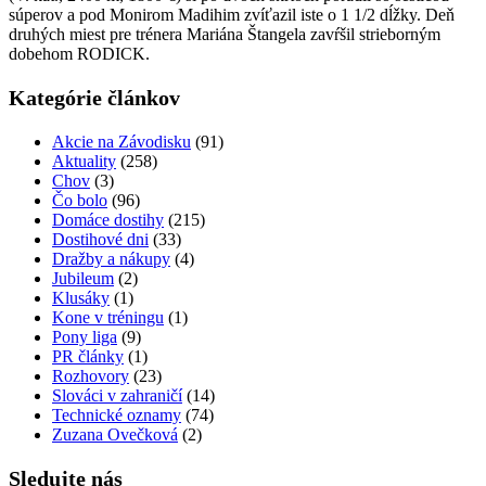
súperov a pod Monirom Madihim zvíťazil iste o 1 1/2 dĺžky. Deň
druhých miest pre trénera Mariána Štangela zavŕšil strieborným
dobehom RODICK.
Kategórie článkov
Akcie na Závodisku
(91)
Aktuality
(258)
Chov
(3)
Čo bolo
(96)
Domáce dostihy
(215)
Dostihové dni
(33)
Dražby a nákupy
(4)
Jubileum
(2)
Klusáky
(1)
Kone v tréningu
(1)
Pony liga
(9)
PR články
(1)
Rozhovory
(23)
Slováci v zahraničí
(14)
Technické oznamy
(74)
Zuzana Ovečková
(2)
Sledujte nás