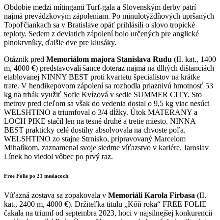
Obdobie medzi mítingami Turf-gala a Slovenským derby patrí
najmä prevádzkovým zápoleniam. Po minulotýždňových upršaných
Topoľčiankach sa v Bratislave opäť prihlásili o slovo tropické
teploty. Sedem z deviatich zápolení bolo určených pre anglické
plnokrvníky, ďalšie dve pre klusáky.
Otáznik pred
Memoriálom majora Stanislava Rudu
(II. kat., 1400
m, 4000 €) predstavovali šance doteraz najmä na dlhých dištanciách
etablovanej NINNY BEST proti kvartetu špecialistov na krátke
trate. V hendikepovom zápolení sa rozhodla priaznivú hmotnosť 53
kg na trhák využiť Sofie Kvízová v sedle SUMMER CITY. Sto
metrov pred cieľom sa však do vedenia dostal o 9,5 kg viac nesúci
WELSHTINO a triumfoval o 3/4 dĺžky. Útok MATERANY a
LOCH PIKE stačil len na tesné druhé a tretie miesto. NINNA
BEST prakticky celé dostihy absolvovala na chvoste poľa.
WELSHTINO zo stajne Strnisko, pripravovaný Marcelom
Mihalíkom, zaznamenal svoje siedme víťazstvo v kariére, Jaroslav
Línek ho viedol vôbec po prvý raz.
Free Folie po 21 mesiacoch
Víťazná zostava sa zopakovala v
Memoriáli Karola Firbasa
(II.
kat., 2400 m, 4000 €). Držiteľka titulu „Kôň roka“ FREE FOLIE
čakala na triumf od septembra 2023, hoci v najsilnejšej konkurencii