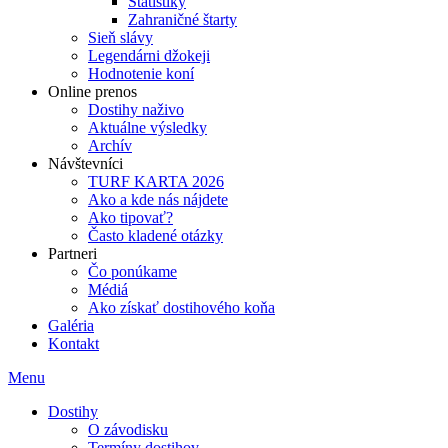
Štatistiky
Zahraničné štarty
Sieň slávy
Legendárni džokeji
Hodnotenie koní
Online prenos
Dostihy naživo
Aktuálne výsledky
Archív
Návštevníci
TURF KARTA 2026
Ako a kde nás nájdete
Ako tipovať?
Často kladené otázky
Partneri
Čo ponúkame
Médiá
Ako získať dostihového koňa
Galéria
Kontakt
Menu
Dostihy
O závodisku
Termíny dostihov