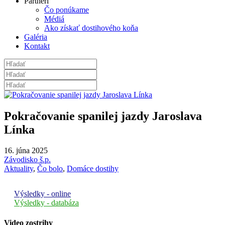
Partneri
Čo ponúkame
Médiá
Ako získať dostihového koňa
Galéria
Kontakt
Pokračovanie spanilej jazdy Jaroslava
Línka
16. júna 2025
Závodisko š.p.
Aktuality
,
Čo bolo
,
Domáce dostihy
Výsledky - online
Výsledky - databáza
Video zostrihy