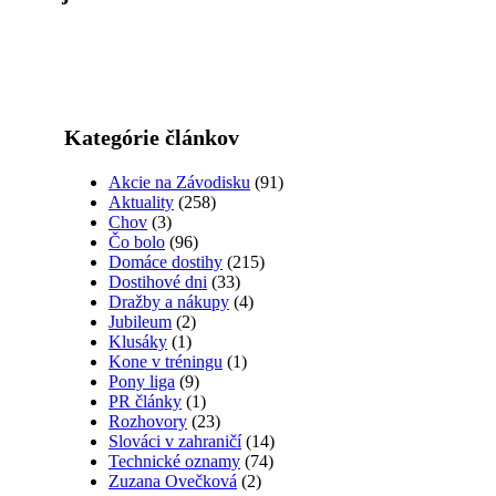
Kategórie článkov
Akcie na Závodisku
(91)
Aktuality
(258)
Chov
(3)
Čo bolo
(96)
Domáce dostihy
(215)
Dostihové dni
(33)
Dražby a nákupy
(4)
Jubileum
(2)
Klusáky
(1)
Kone v tréningu
(1)
Pony liga
(9)
PR články
(1)
Rozhovory
(23)
Slováci v zahraničí
(14)
Technické oznamy
(74)
Zuzana Ovečková
(2)