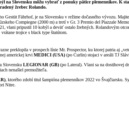
obýl na Slovensku môžu vybrať z ponuky pätice plemenníkov. K st
zaradený žrebec Rolando.
Gestüt Fährhof, je na Slovensku v režime dočasného vývozu. Majiteľ 
cúzskeho Compiegne (2000 m) a tretí v Gr. 3 Premio del Piazzale Me
1, vlani pripustil 10 kobýl a deväť ostalo žrebných. Rolandovým otc
vrátane trojice s black type štatútom.
e preklopila v prospech línie Mr. Prospector, ku ktorej patria aj „ve
vnej americkej krvi
MEDICI (USA)
(po Curlin) stojaci v areáli TJ Slá
na Slovensku
LEGIONAR (GB)
(po Lateral). Vlani sa na dostihovej 
niach nenašiel premožiteľa.
R)
, ktorého zdobí titul šampióna plemenníkov 2022 vo Švajčiarsku.
ri Nitre.