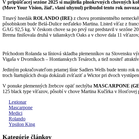
V pripúšťacej sezóne 2025 si majitelia plnokrvných chovných k
(Move Your Vision, žiaľ, vlani uhynul) pribudol tento rok novo
Tmavý hnedák
ROLANDO (IRE)
z chovu prominentného nemeckého 
pôsobiskom bude Belá-Dulice neďaleko Martina. Listed víťaz z fran
GAG 92,5 kg. V českom chove sa po prvý raz predstavil v sezóne 202
Brema finišovala druhá v talianskych Oaks a v chove dala 11 víťazov, 
Príchodom Rolanda sa líniová skladba plemenníkov na Slovensku výrazn
Vigaša v Dvorníkoch – Hontianskych Tesároch, a tiež nositeľ atraktí
Jediným pokračovateľom priamej línie Sadlers Wells bude tento rok 
troch štartujúcich dvaja dokázali zvíťaziť a Wictor pri dvoch vystúpe
V ponuke plemenných žrebcov opäť nechýba
MASCARPONE (GE
125 black type víťazov, pôsobí v chove Martina Kučírka v Hosťovej p
Legionar
Mascarpone
Medici
Rolando
Ypsilon King
Kategórie článkov