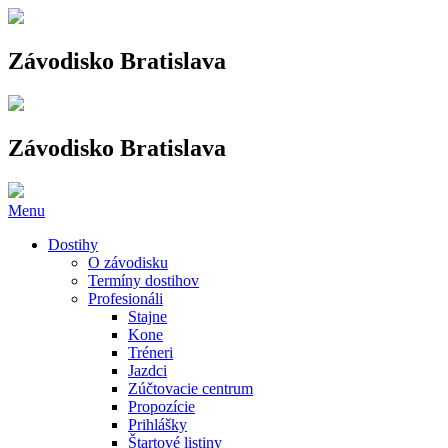
Závodisko Bratislava
Závodisko Bratislava
Menu
Dostihy
O závodisku
Termíny dostihov
Profesionáli
Stajne
Kone
Tréneri
Jazdci
Zúčtovacie centrum
Propozície
Prihlášky
Štartové listiny