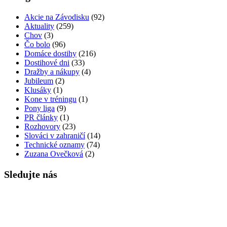
Akcie na Závodisku
(92)
Aktuality
(259)
Chov
(3)
Čo bolo
(96)
Domáce dostihy
(216)
Dostihové dni
(33)
Dražby a nákupy
(4)
Jubileum
(2)
Klusáky
(1)
Kone v tréningu
(1)
Pony liga
(9)
PR články
(1)
Rozhovory
(23)
Slováci v zahraničí
(14)
Technické oznamy
(74)
Zuzana Ovečková
(2)
Sledujte nás