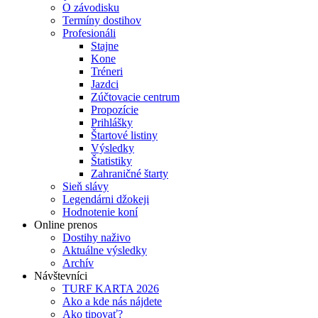
O závodisku
Termíny dostihov
Profesionáli
Stajne
Kone
Tréneri
Jazdci
Zúčtovacie centrum
Propozície
Prihlášky
Štartové listiny
Výsledky
Štatistiky
Zahraničné štarty
Sieň slávy
Legendárni džokeji
Hodnotenie koní
Online prenos
Dostihy naživo
Aktuálne výsledky
Archív
Návštevníci
TURF KARTA 2026
Ako a kde nás nájdete
Ako tipovať?