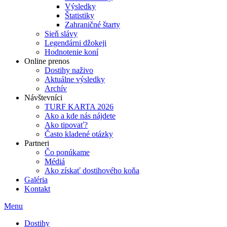
Výsledky
Štatistiky
Zahraničné štarty
Sieň slávy
Legendárni džokeji
Hodnotenie koní
Online prenos
Dostihy naživo
Aktuálne výsledky
Archív
Návštevníci
TURF KARTA 2026
Ako a kde nás nájdete
Ako tipovať?
Často kladené otázky
Partneri
Čo ponúkame
Médiá
Ako získať dostihového koňa
Galéria
Kontakt
Menu
Dostihy