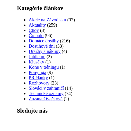
Kategórie článkov
Akcie na Závodisku
(92)
Aktuality
(259)
Chov
(3)
Čo bolo
(96)
Domáce dostihy
(216)
Dostihové dni
(33)
Dražby a nákupy
(4)
Jubileum
(2)
Klusáky
(1)
Kone v tréningu
(1)
Pony liga
(9)
PR články
(1)
Rozhovory
(23)
Slováci v zahraničí
(14)
Technické oznamy
(74)
Zuzana Ovečková
(2)
Sledujte nás