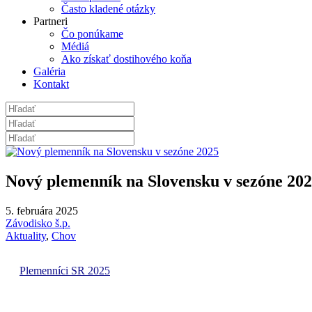
Často kladené otázky
Partneri
Čo ponúkame
Médiá
Ako získať dostihového koňa
Galéria
Kontakt
Nový plemenník na Slovensku v sezóne 20
5. februára 2025
Závodisko š.p.
Aktuality
,
Chov
Plemenníci SR 2025