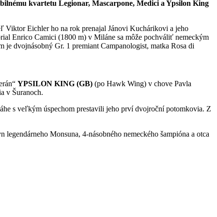
abilnému kvartetu Legionar, Mascarpone, Medici a Ypsilon King
Viktor Eichler ho na rok prenajal Jánovi Kuchárikovi a jeho
morial Enrico Camici (1800 m) v Miláne sa môže pochváliť nemeckým
om je dvojnásobný Gr. 1 premiant Campanologist, matka Rosa di
terán“
YPSILON KING (GB)
(po Hawk Wing) v chove Pavla
via v Šuranoch.
dráhe s veľkým úspechom prestavili jeho prví dvojroční potomkovia. Z
 Syn legendárneho Monsuna, 4-násobného nemeckého šampióna a otca