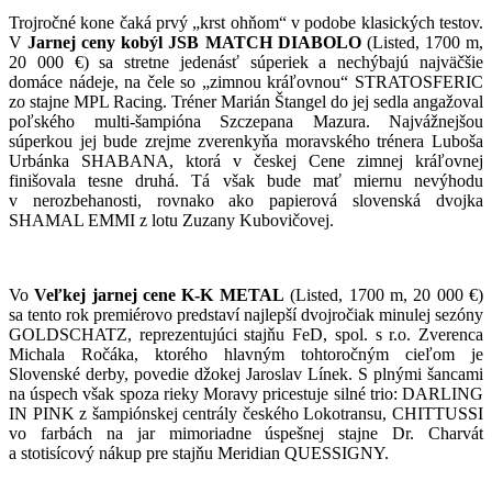
Trojročné kone čaká prvý „krst ohňom“ v podobe klasických testov.
V
Jarnej ceny kobýl JSB MATCH DIABOLO
(Listed, 1700 m,
20 000 €) sa stretne jedenásť súperiek a nechýbajú najväčšie
domáce nádeje, na čele so „zimnou kráľovnou“ STRATOSFERIC
zo stajne MPL Racing. Tréner Marián Štangel do jej sedla angažoval
poľského multi-šampióna Szczepana Mazura. Najvážnejšou
súperkou jej bude zrejme zverenkyňa moravského trénera Luboša
Urbánka SHABANA, ktorá v českej Cene zimnej kráľovnej
finišovala tesne druhá. Tá však bude mať miernu nevýhodu
v nerozbehanosti, rovnako ako papierová slovenská dvojka
SHAMAL EMMI z lotu Zuzany Kubovičovej.
Vo
Veľkej jarnej cene K-K METAL
(Listed, 1700 m, 20 000 €)
sa tento rok premiérovo predstaví najlepší dvojročiak minulej sezóny
GOLDSCHATZ, reprezentujúci stajňu FeD, spol. s r.o. Zverenca
Michala Ročáka, ktorého hlavným tohtoročným cieľom je
Slovenské derby, povedie džokej Jaroslav Línek. S plnými šancami
na úspech však spoza rieky Moravy pricestuje silné trio: DARLING
IN PINK z šampiónskej centrály českého Lokotransu, CHITTUSSI
vo farbách na jar mimoriadne úspešnej stajne Dr. Charvát
a stotisícový nákup pre stajňu Meridian QUESSIGNY.