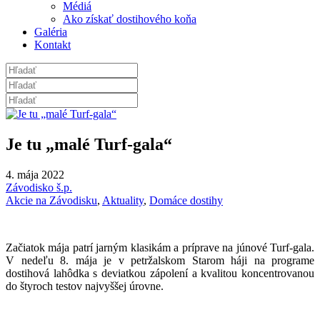
Médiá
Ako získať dostihového koňa
Galéria
Kontakt
Je tu „malé Turf-gala“
4. mája 2022
Závodisko š.p.
Akcie na Závodisku
,
Aktuality
,
Domáce dostihy
Začiatok mája patrí jarným klasikám a príprave na júnové Turf-gala.
V nedeľu 8. mája je v petržalskom Starom háji na programe
dostihová lahôdka s deviatkou zápolení a kvalitou koncentrovanou
do štyroch testov najvyššej úrovne.