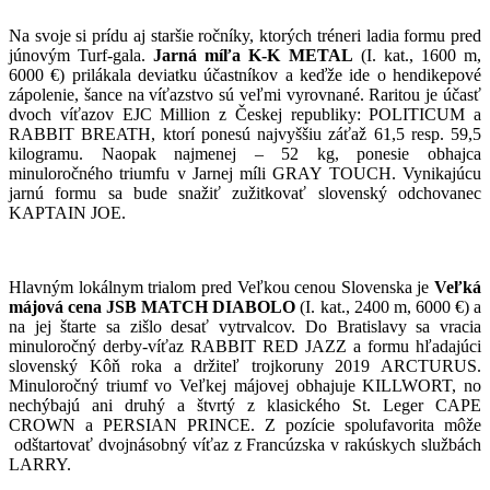
Na svoje si prídu aj staršie ročníky, ktorých tréneri ladia formu pred
júnovým Turf-gala.
Jarná míľa K-K METAL
(I. kat., 1600 m,
6000 €) prilákala deviatku účastníkov a keďže ide o hendikepové
zápolenie, šance na víťazstvo sú veľmi vyrovnané. Raritou je účasť
dvoch víťazov EJC Million z Českej republiky: POLITICUM a
RABBIT BREATH, ktorí ponesú najvyššiu záťaž 61,5 resp. 59,5
kilogramu. Naopak najmenej – 52 kg, ponesie obhajca
minuloročného triumfu v Jarnej míli GRAY TOUCH. Vynikajúcu
jarnú formu sa bude snažiť zužitkovať slovenský odchovanec
KAPTAIN JOE.
Hlavným lokálnym trialom pred Veľkou cenou Slovenska je
Veľká
májová cena JSB MATCH DIABOLO
(I. kat., 2400 m, 6000 €) a
na jej štarte sa zišlo desať vytrvalcov. Do Bratislavy sa vracia
minuloročný derby-víťaz RABBIT RED JAZZ a formu hľadajúci
slovenský Kôň roka a držiteľ trojkoruny 2019 ARCTURUS.
Minuloročný triumf vo Veľkej májovej obhajuje KILLWORT, no
nechýbajú ani druhý a štvrtý z klasického St. Leger CAPE
CROWN a PERSIAN PRINCE. Z pozície spolufavorita môže
odštartovať dvojnásobný víťaz z Francúzska v rakúskych službách
LARRY.