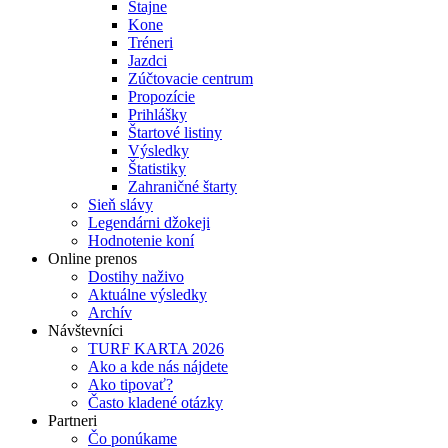
Stajne
Kone
Tréneri
Jazdci
Zúčtovacie centrum
Propozície
Prihlášky
Štartové listiny
Výsledky
Štatistiky
Zahraničné štarty
Sieň slávy
Legendárni džokeji
Hodnotenie koní
Online prenos
Dostihy naživo
Aktuálne výsledky
Archív
Návštevníci
TURF KARTA 2026
Ako a kde nás nájdete
Ako tipovať?
Často kladené otázky
Partneri
Čo ponúkame