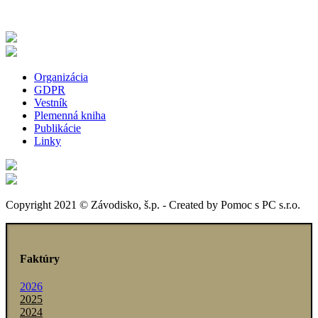
Organizácia
GDPR
Vestník
Plemenná kniha
Publikácie
Linky
Copyright 2021 © Závodisko, š.p. - Created by Pomoc s PC s.r.o.
Faktúry
2026
2025
2024