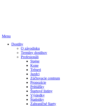
Menu
Dostihy
O závodisku
Termíny dostihov
Profesionáli
Stajne
Kone
Tréneri
Jazdci
Zúčtovacie centrum
Propozície
Prihlášky
Štartové listiny
Výsledky
Štatistiky
Zahraničné štarty