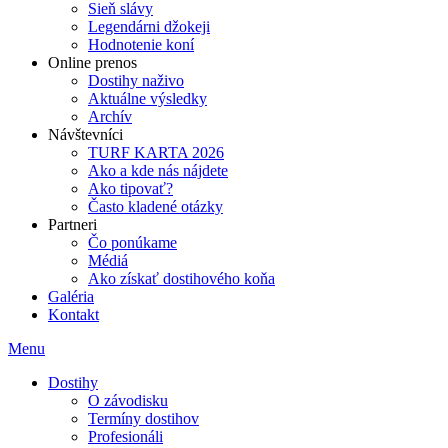
Sieň slávy
Legendárni džokeji
Hodnotenie koní
Online prenos
Dostihy naživo
Aktuálne výsledky
Archív
Návštevníci
TURF KARTA 2026
Ako a kde nás nájdete
Ako tipovať?
Často kladené otázky
Partneri
Čo ponúkame
Médiá
Ako získať dostihového koňa
Galéria
Kontakt
Menu
Dostihy
O závodisku
Termíny dostihov
Profesionáli