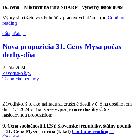
16. cena – Mikrovlnná rúra SHARP – výherný lístok 0099
Výhry si môžete vyzdvihnúť v pracovných dňoch (od
Continue
reading
→
Čítaj ďalej...
Nová propozícia 31. Ceny Mysa počas
derby-dňa
2. júla 2024
Závodisko š.p.
Technické oznamy
Závodisko, š.p. ako náhradu za zrušené dostihy č. 5 na dostihovom
dni 14.7.2024 v Bratislave vypisuje
nové dostihy č. 9
s
nasledovnou propozíciou:
9. Cena spoločnosti LESY Slovenskej republiky, štátny podnik
– 31. Cena Mysa – rovina (I. kat)
Continue reading
→
Čítaj ďalej...