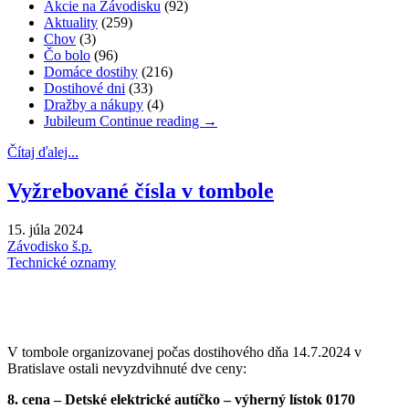
Akcie na Závodisku
(92)
Aktuality
(259)
Chov
(3)
Čo bolo
(96)
Domáce dostihy
(216)
Dostihové dni
(33)
Dražby a nákupy
(4)
Jubileum
Continue reading
→
Čítaj ďalej...
Vyžrebované čísla v tombole
15. júla 2024
Závodisko š.p.
Technické oznamy
V tombole organizovanej počas dostihového dňa 14.7.2024 v
Bratislave ostali nevyzdvihnuté dve ceny:
8. cena – Detské elektrické autíčko – výherný lístok 0170