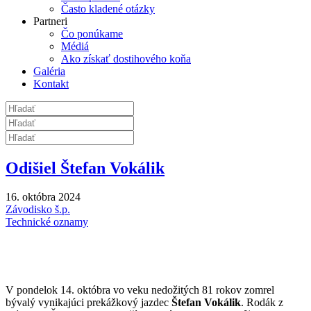
Často kladené otázky
Partneri
Čo ponúkame
Médiá
Ako získať dostihového koňa
Galéria
Kontakt
Odišiel Štefan Vokálik
16. októbra 2024
Závodisko š.p.
Technické oznamy
V pondelok 14. októbra vo veku nedožitých 81 rokov zomrel
bývalý vynikajúci prekážkový jazdec
Štefan Vokálik
. Rodák z