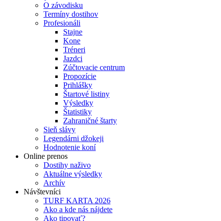
O závodisku
Termíny dostihov
Profesionáli
Stajne
Kone
Tréneri
Jazdci
Zúčtovacie centrum
Propozície
Prihlášky
Štartové listiny
Výsledky
Štatistiky
Zahraničné štarty
Sieň slávy
Legendárni džokeji
Hodnotenie koní
Online prenos
Dostihy naživo
Aktuálne výsledky
Archív
Návštevníci
TURF KARTA 2026
Ako a kde nás nájdete
Ako tipovať?