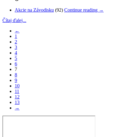
Akcie na Závodisku
(92)
Continue reading
→
Čítaj ďalej...
←
1
2
3
4
5
6
7
8
9
10
11
12
13
→