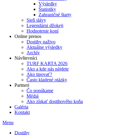
Výsledky
Štatistiky
Zahraničné štarty
Sieň slávy
Legendárni džokeji
Hodnotenie koní
Online prenos
Dostihy naživo
Aktuálne výsledky
Archív
Návštevníci
TURF KARTA 2026
Ako a kde nás nájdete
Ako tipovať?
Často kladené otázky
Partneri
Čo ponúkame
Médiá
Ako získať dostihového koňa
Galéria
Kontakt
Menu
Dostihy