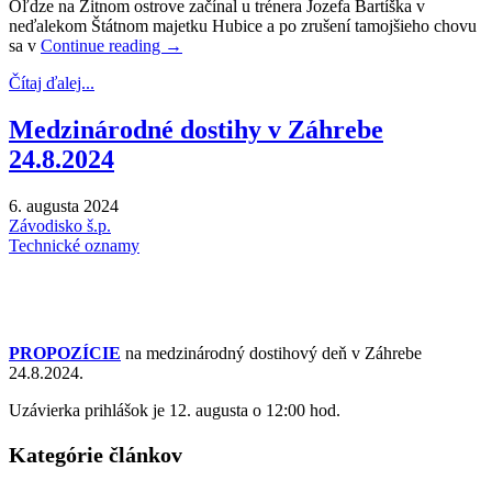
Oľdze na Žitnom ostrove začínal u trénera Jozefa Bartíška v
neďalekom Štátnom majetku Hubice a po zrušení tamojšieho chovu
sa v
Continue reading
→
Čítaj ďalej...
Medzinárodné dostihy v Záhrebe
24.8.2024
6. augusta 2024
Závodisko š.p.
Technické oznamy
PROPOZÍCIE
na medzinárodný dostihový deň v Záhrebe
24.8.2024.
Uzávierka prihlášok je 12. augusta o 12:00 hod.
Kategórie článkov