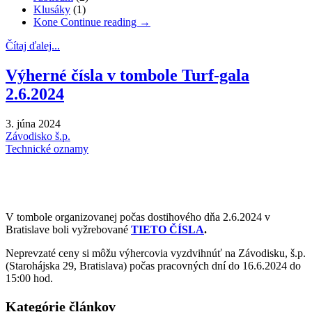
Klusáky
(1)
Kone
Continue reading
→
Čítaj ďalej...
Výherné čísla v tombole Turf-gala
2.6.2024
3. júna 2024
Závodisko š.p.
Technické oznamy
V tombole organizovanej počas dostihového dňa 2.6.2024 v
Bratislave boli vyžrebované
TIETO ČÍSLA
.
Neprevzaté ceny si môžu výhercovia vyzdvihnúť na Závodisku, š.p.
(Starohájska 29, Bratislava) počas pracovných dní do 16.6.2024 do
15:00 hod.
Kategórie článkov