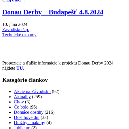
Donau Derby – Budapešť 4.8.2024
10. júna 2024
Závodisko š.p.
Technické oznamy
Propozície a ďalšie informácie k projektu Donau Derby 2024
nájdete
TU
.
Kategórie článkov
Akcie na Závodisku
(92)
Aktuality
(259)
Chov
(3)
Čo bolo
(96)
Domáce dostihy
(216)
Dostihové dni
(33)
Dražby a nákupy
(4)
Jubileum
(2)