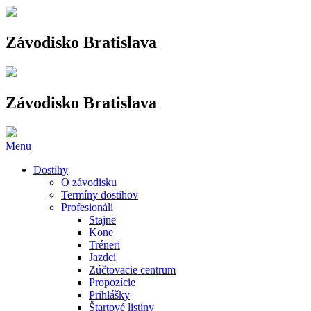
Závodisko Bratislava
Závodisko Bratislava
Menu
Dostihy
O závodisku
Termíny dostihov
Profesionáli
Stajne
Kone
Tréneri
Jazdci
Zúčtovacie centrum
Propozície
Prihlášky
Štartové listiny