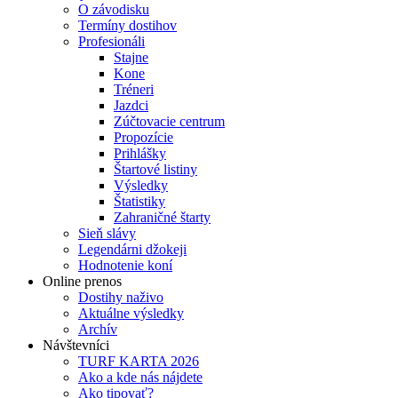
O závodisku
Termíny dostihov
Profesionáli
Stajne
Kone
Tréneri
Jazdci
Zúčtovacie centrum
Propozície
Prihlášky
Štartové listiny
Výsledky
Štatistiky
Zahraničné štarty
Sieň slávy
Legendárni džokeji
Hodnotenie koní
Online prenos
Dostihy naživo
Aktuálne výsledky
Archív
Návštevníci
TURF KARTA 2026
Ako a kde nás nájdete
Ako tipovať?