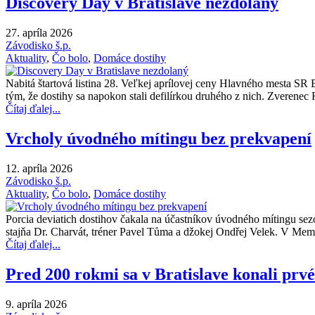
Discovery Day v Bratislave nezdolaný
27. apríla 2026
Závodisko š.p.
Aktuality
,
Čo bolo
,
Domáce dostihy
Nabitá štartová listina 28. Veľkej aprílovej ceny Hlavného mesta S
tým, že dostihy sa napokon stali defilírkou druhého z nich. Zverenec Fr
Čítaj ďalej...
Vrcholy úvodného mítingu bez prekvapení
12. apríla 2026
Závodisko š.p.
Aktuality
,
Čo bolo
,
Domáce dostihy
Porcia deviatich dostihov čakala na účastníkov úvodného mítingu sez
stajňa Dr. Charvát, tréner Pavel Tůma a džokej Ondřej Velek. V Me
Čítaj ďalej...
Pred 200 rokmi sa v Bratislave konali prvé
9. apríla 2026