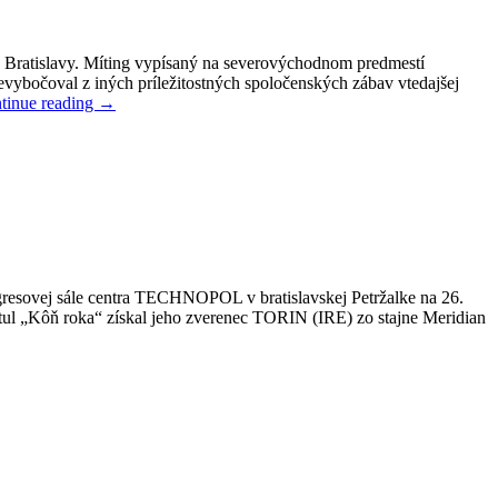
j Bratislavy. Míting vypísaný na severovýchodnom predmestí
vybočoval z iných príležitostných spoločenských zábav vtedajšej
tinue reading
→
ngresovej sále centra TECHNOPOL v bratislavskej Petržalke na 26.
 titul „Kôň roka“ získal jeho zverenec TORIN (IRE) zo stajne Meridian