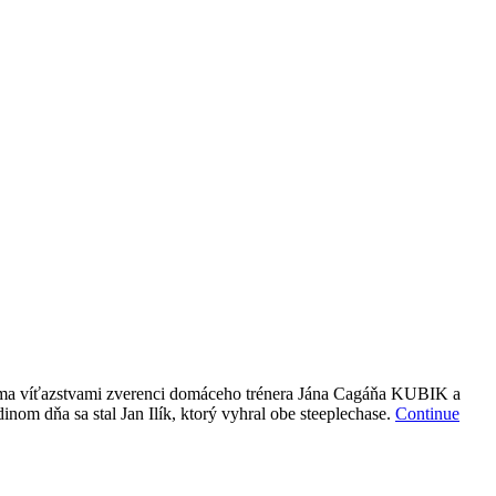
 dvoma víťazstvami zverenci domáceho trénera Jána Cagáňa KUBIK a
m dňa sa stal Jan Ilík, ktorý vyhral obe steeplechase.
Continue