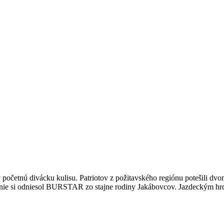
ny početnú divácku kulisu. Patriotov z požitavského regiónu potešili
 si odniesol BURSTAR zo stajne rodiny Jakábovcov. Jazdeckým hrdino