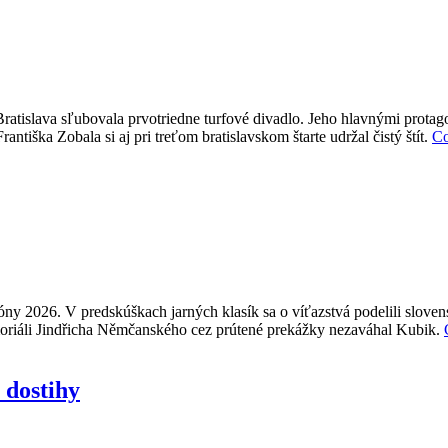
R Bratislava sľubovala prvotriedne turfové divadlo. Jeho hlavnými pr
antiška Zobala si aj pri treťom bratislavskom štarte udržal čistý štít.
Co
óny 2026. V predskúškach jarných klasík sa o víťazstvá podelili sloven
moriáli Jindřicha Němčanského cez prútené prekážky nezaváhal Kubik.
 dostihy