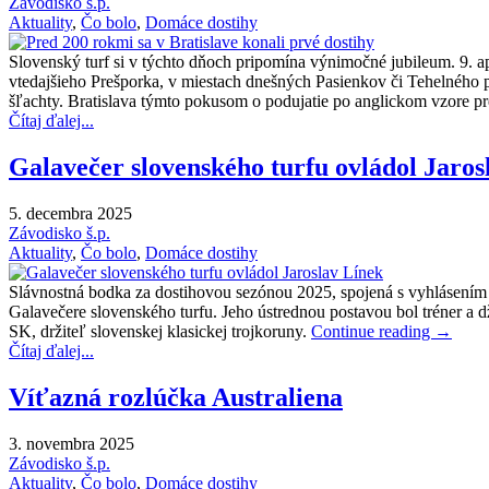
Závodisko š.p.
Aktuality
,
Čo bolo
,
Domáce dostihy
Slovenský turf si v týchto dňoch pripomína výnimočné jubileum. 9. 
vtedajšieho Prešporka, v miestach dnešných Pasienkov či Tehelného 
šľachty. Bratislava týmto pokusom o podujatie po anglickom vzore p
Čítaj ďalej...
Galavečer slovenského turfu ovládol Jaros
5. decembra 2025
Závodisko š.p.
Aktuality
,
Čo bolo
,
Domáce dostihy
Slávnostná bodka za dostihovou sezónou 2025, spojená s vyhlásením j
Galavečere slovenského turfu. Jeho ústrednou postavou bol tréner a dž
SK, držiteľ slovenskej klasickej trojkoruny.
Continue reading
→
Čítaj ďalej...
Víťazná rozlúčka Australiena
3. novembra 2025
Závodisko š.p.
Aktuality
,
Čo bolo
,
Domáce dostihy