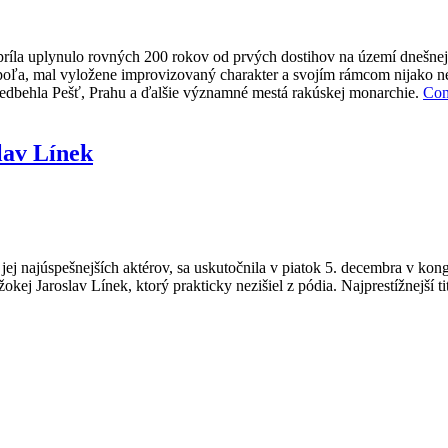
apríla uplynulo rovných 200 rokov od prvých dostihov na území dnešne
poľa, mal vyložene improvizovaný charakter a svojím rámcom nijako ne
redbehla Pešť, Prahu a ďalšie významné mestá rakúskej monarchie.
Con
lav Línek
ej najúspešnejších aktérov, sa uskutočnila v piatok 5. decembra v ko
okej Jaroslav Línek, ktorý prakticky nezišiel z pódia. Najprestížnejší