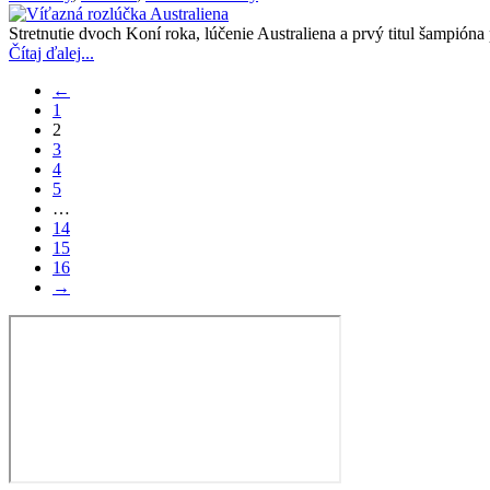
Stretnutie dvoch Koní roka, lúčenie Australiena a prvý titul šampión
Čítaj ďalej...
←
1
2
3
4
5
…
14
15
16
→