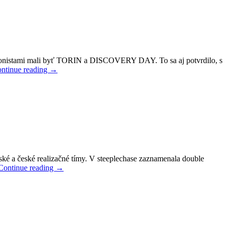
otagonistami mali byť TORIN a DISCOVERY DAY. To sa aj potvrdilo, s
ntinue reading
→
ské a české realizačné tímy. V steeplechase zaznamenala double
Continue reading
→