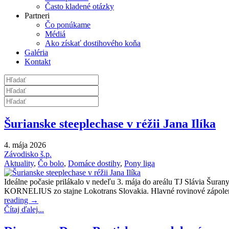
Často kladené otázky
Partneri
Čo ponúkame
Médiá
Ako získať dostihového koňa
Galéria
Kontakt
Šurianske steeplechase v réžii Jana Ilíka
4. mája 2026
Závodisko š.p.
Aktuality
,
Čo bolo
,
Domáce dostihy
,
Pony liga
Ideálne počasie prilákalo v nedeľu 3. mája do areálu TJ Slávia Šura
KORNELIUS zo stajne Lokotrans Slovakia. Hlavné rovinové zápolenie
reading
→
Čítaj ďalej...