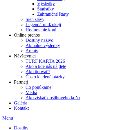
Výsledky
Štatistiky
Zahraničné štarty
Sieň slávy
Legendárni džokeji
Hodnotenie koní
Online prenos
Dostihy naživo
Aktuálne výsledky
Archív
Návštevníci
TURF KARTA 2026
Ako a kde nás nájdete
Ako tipovať?
Často kladené otázky
Partneri
Čo ponúkame
Médiá
Ako získať dostihového koňa
Galéria
Kontakt
Menu
Dostihy