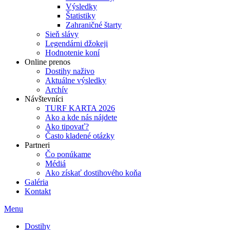
Výsledky
Štatistiky
Zahraničné štarty
Sieň slávy
Legendárni džokeji
Hodnotenie koní
Online prenos
Dostihy naživo
Aktuálne výsledky
Archív
Návštevníci
TURF KARTA 2026
Ako a kde nás nájdete
Ako tipovať?
Často kladené otázky
Partneri
Čo ponúkame
Médiá
Ako získať dostihového koňa
Galéria
Kontakt
Menu
Dostihy