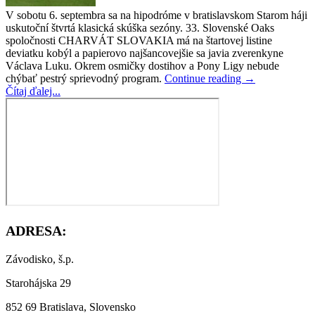
V sobotu 6. septembra sa na hipodróme v bratislavskom Starom háji
uskutoční štvrtá klasická skúška sezóny. 33. Slovenské Oaks
spoločnosti CHARVÁT SLOVAKIA má na štartovej listine
deviatku kobýl a papierovo najšancovejšie sa javia zverenkyne
Václava Luku. Okrem osmičky dostihov a Pony Ligy nebude
chýbať pestrý sprievodný program.
Continue reading
→
Čítaj ďalej...
ADRESA:
Závodisko, š.p.
Starohájska 29
852 69 Bratislava, Slovensko