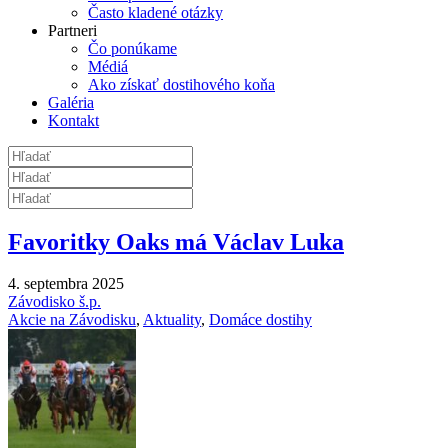
Často kladené otázky
Partneri
Čo ponúkame
Médiá
Ako získať dostihového koňa
Galéria
Kontakt
Favoritky Oaks má Václav Luka
4. septembra 2025
Závodisko š.p.
Akcie na Závodisku
,
Aktuality
,
Domáce dostihy