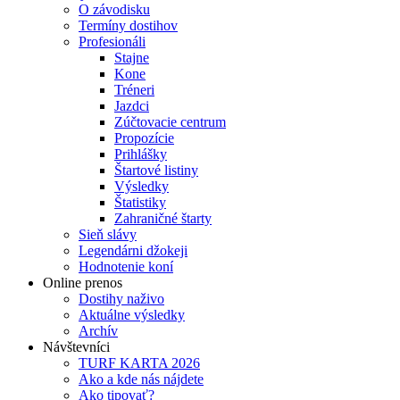
O závodisku
Termíny dostihov
Profesionáli
Stajne
Kone
Tréneri
Jazdci
Zúčtovacie centrum
Propozície
Prihlášky
Štartové listiny
Výsledky
Štatistiky
Zahraničné štarty
Sieň slávy
Legendárni džokeji
Hodnotenie koní
Online prenos
Dostihy naživo
Aktuálne výsledky
Archív
Návštevníci
TURF KARTA 2026
Ako a kde nás nájdete
Ako tipovať?