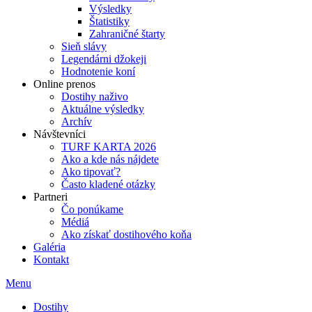
Výsledky
Štatistiky
Zahraničné štarty
Sieň slávy
Legendárni džokeji
Hodnotenie koní
Online prenos
Dostihy naživo
Aktuálne výsledky
Archív
Návštevníci
TURF KARTA 2026
Ako a kde nás nájdete
Ako tipovať?
Často kladené otázky
Partneri
Čo ponúkame
Médiá
Ako získať dostihového koňa
Galéria
Kontakt
Menu
Dostihy