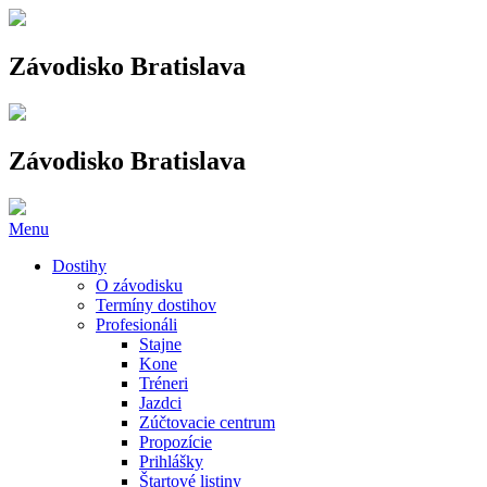
Závodisko Bratislava
Závodisko Bratislava
Menu
Dostihy
O závodisku
Termíny dostihov
Profesionáli
Stajne
Kone
Tréneri
Jazdci
Zúčtovacie centrum
Propozície
Prihlášky
Štartové listiny