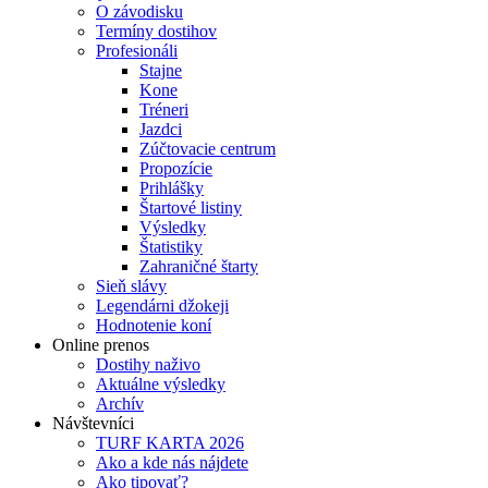
O závodisku
Termíny dostihov
Profesionáli
Stajne
Kone
Tréneri
Jazdci
Zúčtovacie centrum
Propozície
Prihlášky
Štartové listiny
Výsledky
Štatistiky
Zahraničné štarty
Sieň slávy
Legendárni džokeji
Hodnotenie koní
Online prenos
Dostihy naživo
Aktuálne výsledky
Archív
Návštevníci
TURF KARTA 2026
Ako a kde nás nájdete
Ako tipovať?