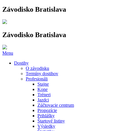
Závodisko Bratislava
Závodisko Bratislava
Menu
Dostihy
O závodisku
Termíny dostihov
Profesionáli
Stajne
Kone
Tréneri
Jazdci
Zúčtovacie centrum
Propozície
Prihlášky
Štartové listiny
Výsledky