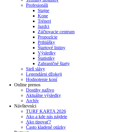
Profesionáli
Stajne
Kone
Tréneri
Jazdci
Zúčtovacie centrum
Propozície
Prihlášky
Štartové listiny
Výsledky
Štatistiky
Zahraničné štarty
Sieň slávy
Legendárni džokeji
Hodnotenie koní
Online prenos
Dostihy naživo
Aktuálne výsledky
Archív
Návštevníci
TURF KARTA 2026
Ako a kde nás nájdete
Ako tipovať?
Často kladené otázky