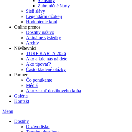
Štatistiky
Zahraničné štarty
Sieň slávy
Legendárni džokeji
Hodnotenie koní
Online prenos
Dostihy naživo
Aktuálne výsledky
Archív
Návštevníci
TURF KARTA 2026
Ako a kde nás nájdete
Ako tipovať?
Často kladené otázky
Partneri
Čo ponúkame
Médiá
Ako získať dostihového koňa
Galéria
Kontakt
Menu
Dostihy
O závodisku
Termíny dostihov