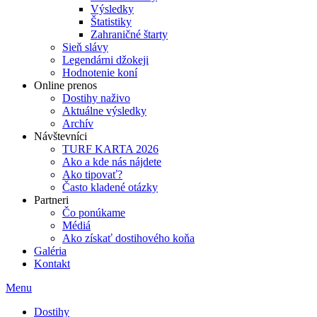
Výsledky
Štatistiky
Zahraničné štarty
Sieň slávy
Legendárni džokeji
Hodnotenie koní
Online prenos
Dostihy naživo
Aktuálne výsledky
Archív
Návštevníci
TURF KARTA 2026
Ako a kde nás nájdete
Ako tipovať?
Často kladené otázky
Partneri
Čo ponúkame
Médiá
Ako získať dostihového koňa
Galéria
Kontakt
Menu
Dostihy