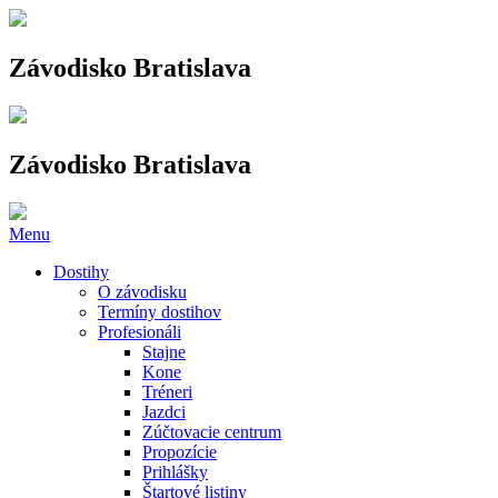
Závodisko Bratislava
Závodisko Bratislava
Menu
Dostihy
O závodisku
Termíny dostihov
Profesionáli
Stajne
Kone
Tréneri
Jazdci
Zúčtovacie centrum
Propozície
Prihlášky
Štartové listiny