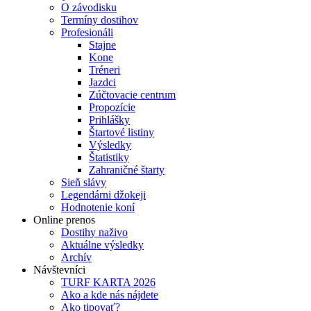
O závodisku
Termíny dostihov
Profesionáli
Stajne
Kone
Tréneri
Jazdci
Zúčtovacie centrum
Propozície
Prihlášky
Štartové listiny
Výsledky
Štatistiky
Zahraničné štarty
Sieň slávy
Legendárni džokeji
Hodnotenie koní
Online prenos
Dostihy naživo
Aktuálne výsledky
Archív
Návštevníci
TURF KARTA 2026
Ako a kde nás nájdete
Ako tipovať?