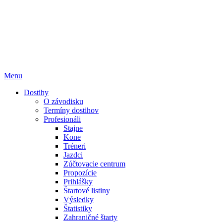
Menu
Dostihy
O závodisku
Termíny dostihov
Profesionáli
Stajne
Kone
Tréneri
Jazdci
Zúčtovacie centrum
Propozície
Prihlášky
Štartové listiny
Výsledky
Štatistiky
Zahraničné štarty