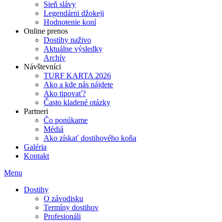
Sieň slávy
Legendárni džokeji
Hodnotenie koní
Online prenos
Dostihy naživo
Aktuálne výsledky
Archív
Návštevníci
TURF KARTA 2026
Ako a kde nás nájdete
Ako tipovať?
Často kladené otázky
Partneri
Čo ponúkame
Médiá
Ako získať dostihového koňa
Galéria
Kontakt
Menu
Dostihy
O závodisku
Termíny dostihov
Profesionáli