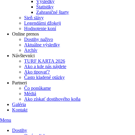
Výsledky
Štatistiky
Zahraničné štarty
Sieň slávy
Legendárni džokeji
Hodnotenie koní
Online prenos
Dostihy naživo
Aktuálne výsledky
Archív
Návštevníci
TURF KARTA 2026
Ako a kde nás nájdete
Ako tipovať?
Často kladené otázky
Partneri
Čo ponúkame
Médiá
Ako získať dostihového koňa
Galéria
Kontakt
Menu
Dostihy