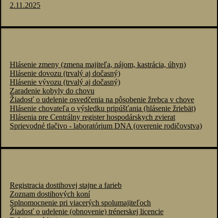
2.11.2025
Hlásenie zmeny (zmena majiteľa, nájom, kastrácia, úhyn)
Hlásenie dovozu (trvalý aj dočasný)
Hlásenie vývozu (trvalý aj dočasný)
Zaradenie kobyly do chovu
Žiadosť o udelenie osvedčenia na pôsobenie žrebca v chove
Hlásenie chovateľa o výsledku pripúšťania (hlásenie žriebät)
Hlásenia pre Centrálny register hospodárskych zvierat
Sprievodné tlačivo - laboratórium DNA (overenie rodičovstva)
Registracia dostihovej stajne a farieb
Zoznam dostihových koní
Splnomocnenie pri viacerých spolumajiteľoch
Žiadosť o udelenie (obnovenie) trénerskej licencie