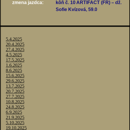
zmena jazdca:
kôň č. 10 ARTIFACT (FR) – dž.
Sofie Kvízová, 59.0
5.4.2025
20.4.2025
27.4.2025
4.5.2025
17.5.2025
1.6.2025
8.6.2025
15.6.2025
29.6.2025
13.7.2025
20.7.2025
27.7.2025
10.8.2025
24.8.2025
6.9.2025
21.9.2025
5.10.2025
19.10.2025