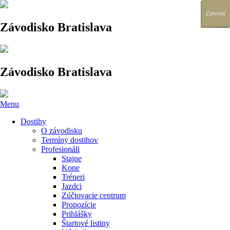
X
Zatvoriť
CLOSE
X
Zatvoriť
Zatvoriť
Zatvoriť
Zatvoriť
Zatvoriť
Zatvoriť
Zatvoriť
Zatvoriť
Zatvoriť
Zatvoriť
Zatvoriť
Zatvoriť
Zatvoriť
Zatvoriť
Zatvoriť
Zatvoriť
Zatvoriť
Zatvoriť
Závodisko Bratislava
Závodisko Bratislava
Menu
Dostihy
O závodisku
Termíny dostihov
Profesionáli
Stajne
Kone
Tréneri
Jazdci
Zúčtovacie centrum
Propozície
Prihlášky
Štartové listiny