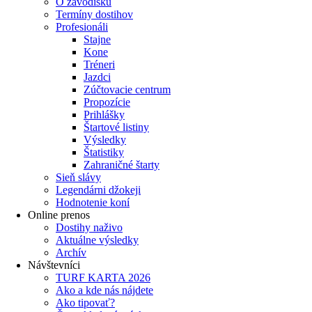
O závodisku
Termíny dostihov
Profesionáli
Stajne
Kone
Tréneri
Jazdci
Zúčtovacie centrum
Propozície
Prihlášky
Štartové listiny
Výsledky
Štatistiky
Zahraničné štarty
Sieň slávy
Legendárni džokeji
Hodnotenie koní
Online prenos
Dostihy naživo
Aktuálne výsledky
Archív
Návštevníci
TURF KARTA 2026
Ako a kde nás nájdete
Ako tipovať?