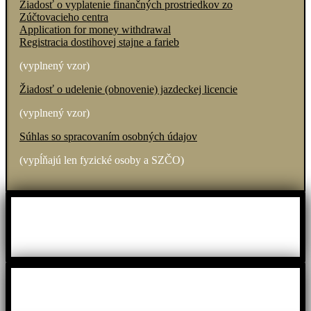
Žiadosť o vyplatenie finančných prostriedkov zo
Zúčtovacieho centra
Application for money withdrawal
Registracia dostihovej stajne a farieb
(vyplnený vzor)
Žiadosť o udelenie (obnovenie) jazdeckej licencie
(vyplnený vzor)
Súhlas so spracovaním osobných údajov
(vypĺňajú len fyzické osoby a SZČO)