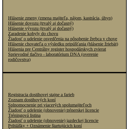
Hlásenie zmeny (zmena majiteľa, nájom, kastrácia, úhyn)
Hlásenie dovozu (trvalý aj dočasný)
Hlásenie vývozu (trvalý aj dočasný)
Zaradenie kobyly do chovu
Žiadosť o udelenie osvedčenia na pôsobenie žrebca v chove
Hlásenie chovateľa o výsledku pripúšťania (hlásenie žriebät)
Hlásenia pre Centrálny register hospodárskych zvierat
Sprievodné tlačivo - laboratórium DNA (overenie
rodičovstva)
Registracia dostihovej stajne a farieb
Zoznam dostihových koní
Splnomocnenie pri viacerých spolumajiteľoch
Žiadosť o udelenie (obnovenie) trénerskej licencie
Tréningová listina
Žiadosť o udelenie (obnovenie) jazdeckej licencie
Prihlášky + Oznámenie štartujúcich koní