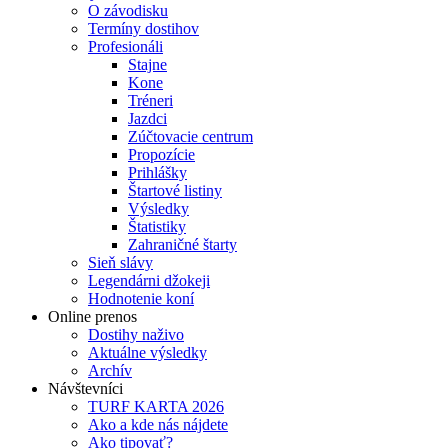
O závodisku
Termíny dostihov
Profesionáli
Stajne
Kone
Tréneri
Jazdci
Zúčtovacie centrum
Propozície
Prihlášky
Štartové listiny
Výsledky
Štatistiky
Zahraničné štarty
Sieň slávy
Legendárni džokeji
Hodnotenie koní
Online prenos
Dostihy naživo
Aktuálne výsledky
Archív
Návštevníci
TURF KARTA 2026
Ako a kde nás nájdete
Ako tipovať?