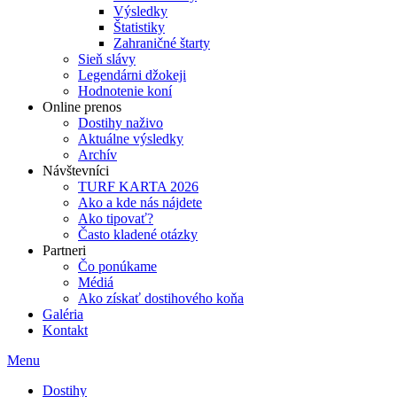
Výsledky
Štatistiky
Zahraničné štarty
Sieň slávy
Legendárni džokeji
Hodnotenie koní
Online prenos
Dostihy naživo
Aktuálne výsledky
Archív
Návštevníci
TURF KARTA 2026
Ako a kde nás nájdete
Ako tipovať?
Často kladené otázky
Partneri
Čo ponúkame
Médiá
Ako získať dostihového koňa
Galéria
Kontakt
Menu
Dostihy